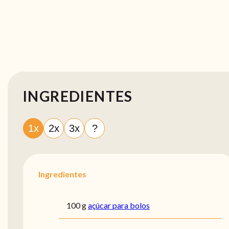
INGREDIENTES
1x
2x
3x
?
Ingredientes
100 g
açúcar para bolos