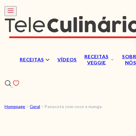
RECEITAS
SOBR
RECEITAS
VÍDEOS
VEGGIE
NÓ
Homepage
>
Geral
>
Panacota com coco e manga
RECEITAS
VÍDEOS