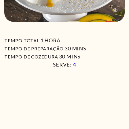
HORA
1
HORA
TEMPO TOTAL
MIN
30
MINS
TEMPO DE PREPARAÇÃO
MIN
30
MINS
TEMPO DE COZEDURA
SERVE:
4