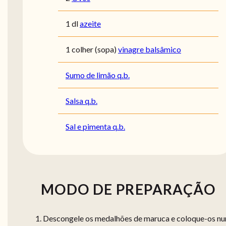
1 dl
azeite
1 colher (sopa)
vinagre balsâmico
Sumo de limão q.b.
Salsa q.b.
Sal e pimenta q.b.
MODO DE PREPARAÇÃO
Descongele os medalhões de maruca e coloque-os n