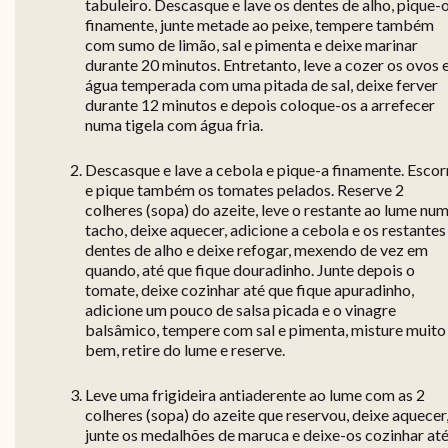
tabuleiro. Descasque e lave os dentes de alho, pique-
finamente, junte metade ao peixe, tempere também
com sumo de limão, sal e pimenta e deixe marinar
durante 20 minutos. Entretanto, leve a cozer os ovos
água temperada com uma pitada de sal, deixe ferver
durante 12 minutos e depois coloque-os a arrefecer
numa tigela com água fria.
Descasque e lave a cebola e pique-a finamente. Escor
e pique também os tomates pelados. Reserve 2
colheres (sopa) do azeite, leve o restante ao lume nu
tacho, deixe aquecer, adicione a cebola e os restantes
dentes de alho e deixe refogar, mexendo de vez em
quando, até que fique douradinho. Junte depois o
tomate, deixe cozinhar até que fique apuradinho,
adicione um pouco de salsa picada e o vinagre
balsâmico, tempere com sal e pimenta, misture muito
bem, retire do lume e reserve.
Leve uma frigideira antiaderente ao lume com as 2
colheres (sopa) do azeite que reservou, deixe aquecer
junte os medalhões de maruca e deixe-os cozinhar at