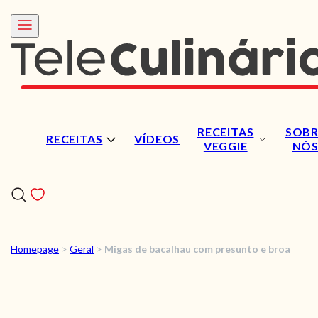
RECEITAS
SOBR
RECEITAS
VÍDEOS
VEGGIE
NÓ
Homepage
>
Geral
>
Migas de bacalhau com presunto e broa
RECEITAS
VÍDEOS