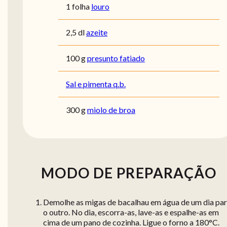
1 folha
louro
2,5 dl
azeite
100 g
presunto fatiado
Sal e pimenta q.b.
300 g
miolo de broa
MODO DE PREPARAÇÃO
Demolhe as migas de bacalhau em água de um dia pa
o outro. No dia, escorra-as, lave-as e espalhe-as em
cima de um pano de cozinha. Ligue o forno a 180°C.