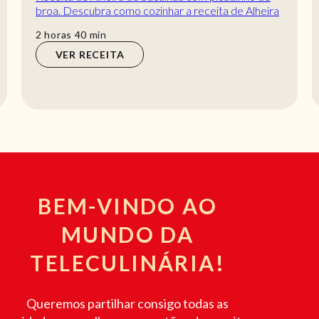
broa. Descubra como cozinhar a receita de Alheira
de bacalhau com picadinho de broa de manei...
horas
min
2
horas
40
min
VER RECEITA
BEM-VINDO AO
MUNDO DA
TELECULINÁRIA!
Queremos partilhar consigo todas as