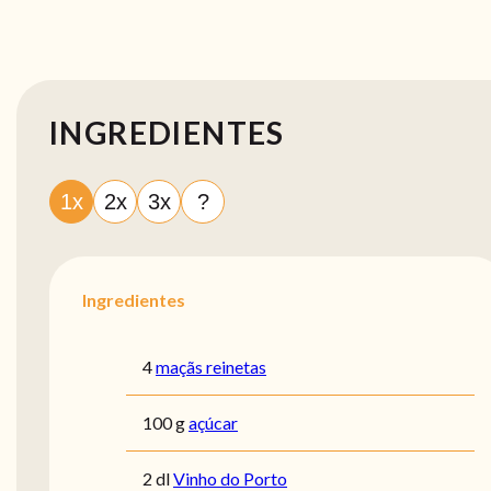
INGREDIENTES
1x
2x
3x
?
Ingredientes
4
maçãs reinetas
100 g
açúcar
2 dl
Vinho do Porto