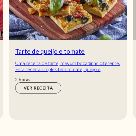
Tarte de queijo e tomate
Uma receita de tarte, mas um bocadinho diferente.
Esta receita simples tem tomate, queijo e
azeitonas é uma verdadeira delícia. Se tem miúdo...
horas
2
horas
VER RECEITA