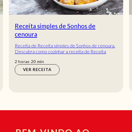
Receita simples de Sonhos de
cenoura
Receita de Receita simples de Sonhos de cenoura.
Descubra como cozinhar a receita de Receita
simples de Sonhos de cenoura de maneira prática...
horas
min
2
horas
20
min
VER RECEITA