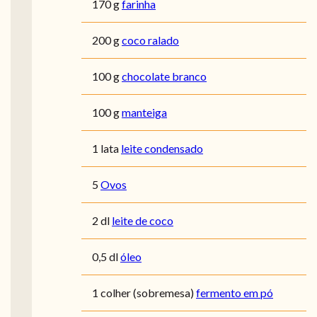
170 g
farinha
200 g
coco ralado
100 g
chocolate branco
100 g
manteiga
1 lata
leite condensado
5
Ovos
2 dl
leite de coco
0,5 dl
óleo
1 colher (sobremesa)
fermento em pó