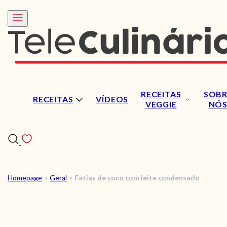
RECEITAS
SOBR
RECEITAS
VÍDEOS
VEGGIE
NÓ
Homepage
>
Geral
>
Fatias de coco com leite condensado
RECEITAS
VÍDEOS