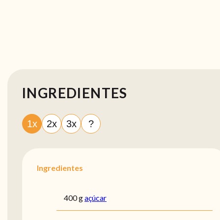
INGREDIENTES
1x
2x
3x
?
Ingredientes
400 g
açúcar