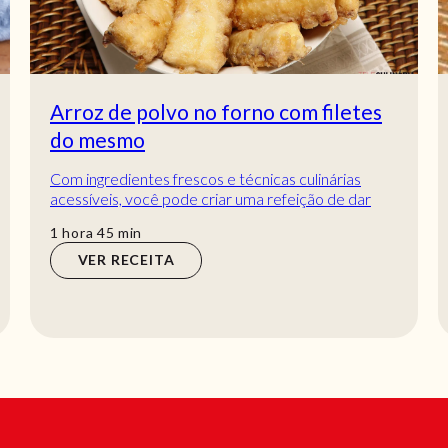
Filetes de pescada no forno com broa
Filetes de pescada no forno com broa. Descubra
como cozinhar Filetes de pescada no forno com
broa de maneira prática e deliciosa
hora
min
1
hora
30
min
VER RECEITA