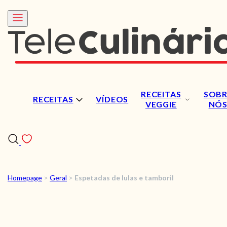
RECEITAS
SOBR
RECEITAS
VÍDEOS
VEGGIE
NÓ
Homepage
>
Geral
>
Espetadas de lulas e tamboril
RECEITAS
VÍDEOS