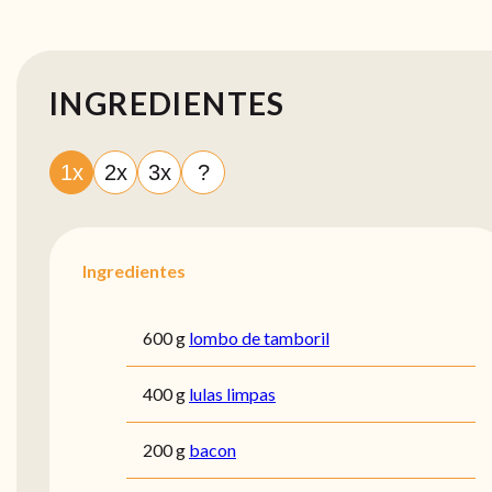
INGREDIENTES
1x
2x
3x
?
Ingredientes
600 g
lombo de tamboril
400 g
lulas limpas
200 g
bacon