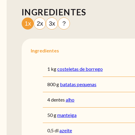
INGREDIENTES
1x
2x
3x
?
Ingredientes
1 kg
costeletas de borrego
800 g
batatas pequenas
4 dentes
alho
50 g
manteiga
0,5 dl
azeite