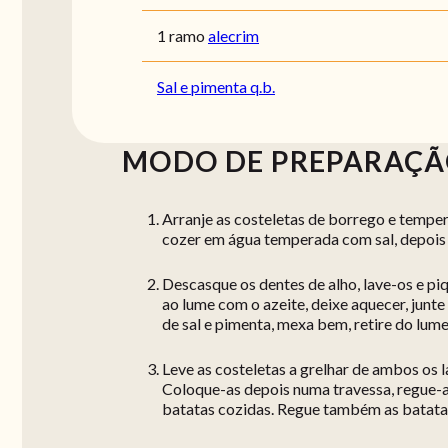
1 ramo
alecrim
Sal e pimenta q.b.
MODO DE PREPARAÇ
Arranje as costeletas de borrego e temper
cozer em água temperada com sal, depois 
Descasque os dentes de alho, lave-os e p
ao lume com o azeite, deixe aquecer, junt
de sal e pimenta, mexa bem, retire do lume
Leve as costeletas a grelhar de ambos os 
Coloque-as depois numa travessa, regue-
batatas cozidas. Regue também as batata