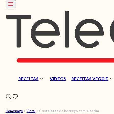
RECEITAS
VÍDEOS
RECEITAS VEGGIE
Homepage
>
Geral
>
Costeletas de borrego com alecrim