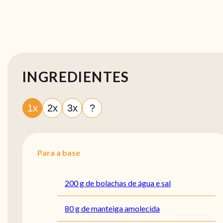
INGREDIENTES
1x
2x
3x
?
Para a base
200 g de bolachas de água e sal
80 g de manteiga amolecida