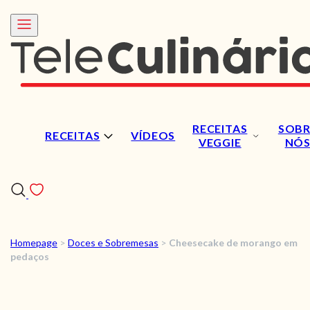
RECEITAS
SOBR
RECEITAS
VÍDEOS
VEGGIE
NÓ
Homepage
>
Doces e Sobremesas
>
Cheesecake de morango em
RECEITAS
pedaços
VÍDEOS