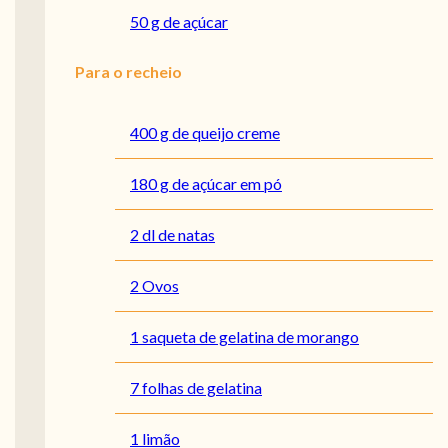
50 g de açúcar
Para o recheio
400 g de queijo creme
180 g de açúcar em pó
2 dl de natas
2 Ovos
1 saqueta de gelatina de morango
7 folhas de gelatina
1 limão