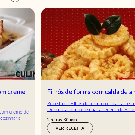
Filhós de forma com calda de anis
Receita de Filhós de forma com calda de anis.
Descubra como cozinhar a receita de Filhós de
forma com calda de anis de maneira prática e del...
horas
min
2
horas
30
min
VER RECEITA