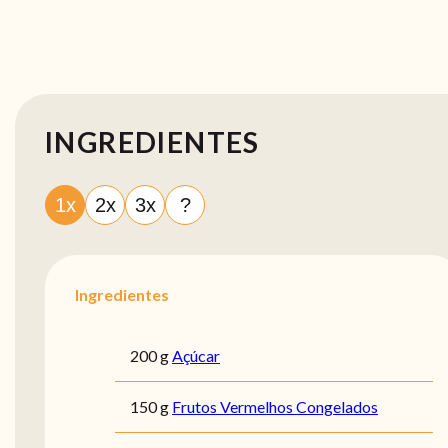
INGREDIENTES
1x
2x
3x
?
Ingredientes
200 g
Açúcar
150 g
Frutos Vermelhos Congelados