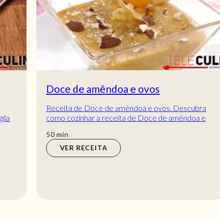
Doce de amêndoa e ovos
Receita de Doce de amêndoa e ovos. Descubra
como cozinhar a receita de Doce de amêndoa e
ovos de maneira prática e deliciosa com a
min
50
min
Teleculin...
VER RECEITA