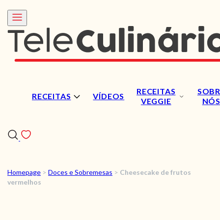
RECEITAS
SOBR
RECEITAS
VÍDEOS
VEGGIE
NÓ
Homepage
>
Doces e Sobremesas
>
Cheesecake de frutos
RECEITAS
vermelhos
VÍDEOS