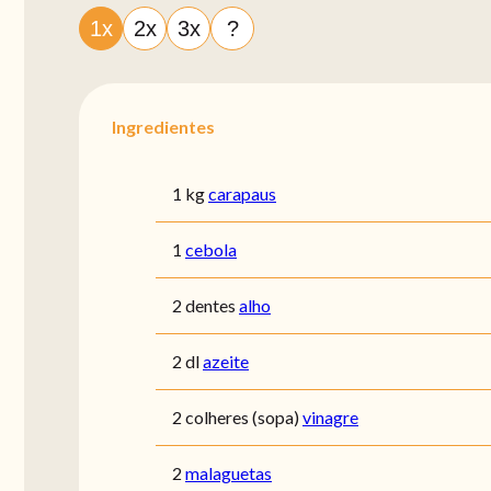
1x
2x
3x
?
Ingredientes
1 kg
carapaus
1
cebola
2 dentes
alho
2 dl
azeite
2 colheres (sopa)
vinagre
2
malaguetas