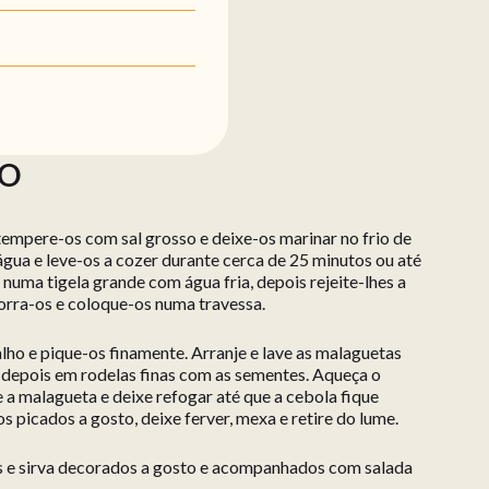
ÃO
 tempere-os com sal grosso e deixe-os marinar no frio de
água e leve-os a cozer durante cerca de 25 minutos ou até
numa tigela grande com água fria, depois rejeite-lhes a
corra-os e coloque-os numa travessa.
alho e pique-os finamente. Arranje e lave as malaguetas
s depois em rodelas finas com as sementes. Aqueça o
 e a malagueta e deixe refogar até que a cebola fique
s picados a gosto, deixe ferver, mexa e retire do lume.
us e sirva decorados a gosto e acompanhados com salada