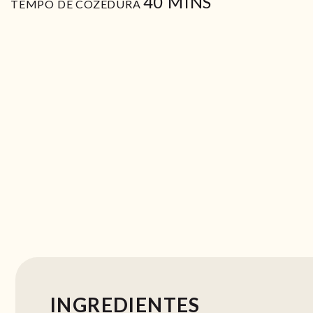
MIN
40
MINS
TEMPO DE COZEDURA
INGREDIENTES