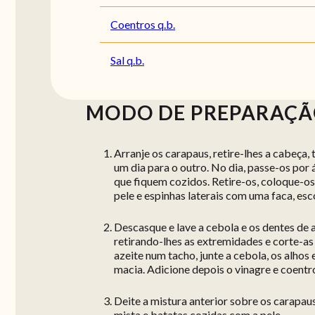
Coentros q.b.
Sal q.b.
MODO DE PREPARAÇ
Arranje os carapaus, retire-lhes a cabeça,
um dia para o outro. No dia, passe-os por 
que fiquem cozidos. Retire-os, coloque-os 
pele e espinhas laterais com uma faca, es
Descasque e lave a cebola e os dentes de 
retirando-lhes as extremidades e corte-a
azeite num tacho, junte a cebola, os alhos
macia. Adicione depois o vinagre e coentro
Deite a mistura anterior sobre os carapa
mista e batatas cozidas com a pele.