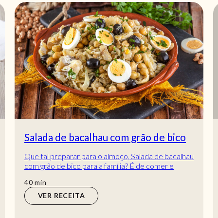
Salada de bacalhau com grão de bico
Que tal preparar para o almoço, Salada de bacalhau
com grão de bico para a família? É de comer e
chorar por mais, por isso vai ter mesmo de...
min
40
min
VER RECEITA