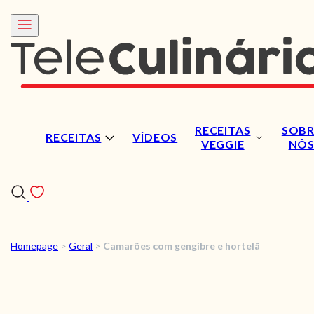
RECEITAS
SOBR
RECEITAS
VÍDEOS
VEGGIE
NÓ
Homepage
>
Geral
>
Camarões com gengibre e hortelã
RECEITAS
VÍDEOS