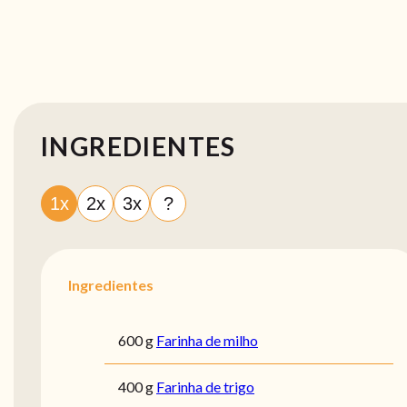
INGREDIENTES
1x
2x
3x
?
Ingredientes
600 g
Farinha de milho
400 g
Farinha de trigo