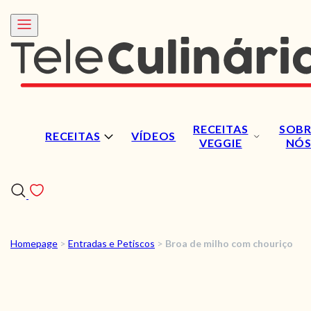
RECEITAS
SOBR
RECEITAS
VÍDEOS
VEGGIE
NÓ
Homepage
>
Entradas e Petiscos
>
Broa de milho com chouriço
RECEITAS
VÍDEOS