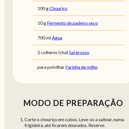
100 g
Chouriço
10 g
Fermento de padeiro seco
700 ml
Água
2 colheres (chá)
Sal grosso
para polvilhar
Farinha de milho
MODO DE PREPARAÇÃO
Corte o chouriço em cubos. Leve-os a saltear, numa
frigideira, até ficarem dourados. Reserve.