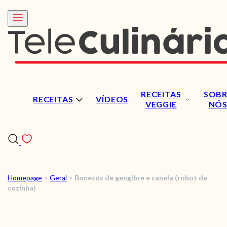
RECEITAS
SOBR
RECEITAS
VÍDEOS
VEGGIE
NÓ
Homepage
>
Geral
>
Bonecos de gengibre e canela (robot de
RECEITAS
cozinha)
VÍDEOS