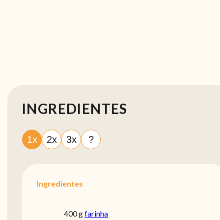
INGREDIENTES
1x
2x
3x
?
Ingredientes
400 g
farinha