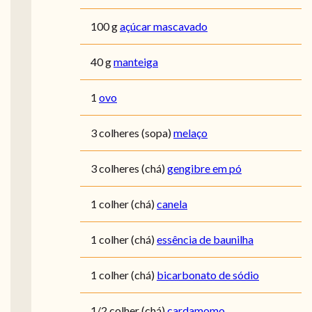
100 g
açúcar mascavado
40 g
manteiga
1
ovo
3 colheres (sopa)
melaço
3 colheres (chá)
gengibre em pó
1 colher (chá)
canela
1 colher (chá)
essência de baunilha
1 colher (chá)
bicarbonato de sódio
1/2 colher (chá)
cardamomo