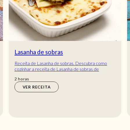
Lasanha de sobras
Receita de Lasanha de sobras. Descubra como
cozinhar a receita de Lasanha de sobras de
maneira prática e deliciosa com a Teleculinária!
horas
2
horas
VER RECEITA