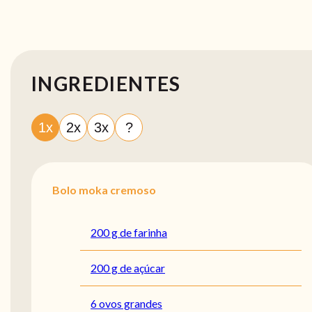
INGREDIENTES
1x
2x
3x
?
Bolo moka cremoso
200 g de farinha
200 g de açúcar
6 ovos grandes