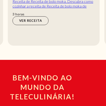
Receita de Receita de bolo moka. Descubra como
cozinhar a receita de Receita de bolo moka de
maneira prática e deliciosa com a Teleculinária...
horas
3
horas
VER RECEITA
BEM-VINDO AO
MUNDO DA
TELECULINÁRIA!