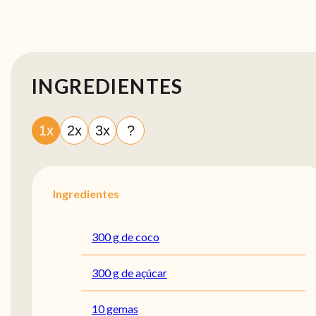
INGREDIENTES
1x
2x
3x
?
Ingredientes
300 g de coco
300 g de açúcar
10 gemas