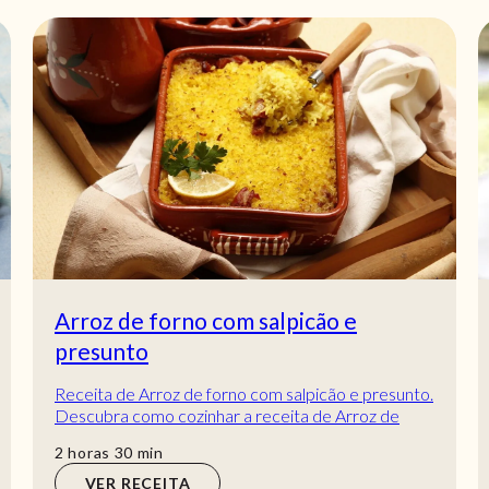
Arroz de forno com salpicão e
presunto
Receita de Arroz de forno com salpicão e presunto.
Descubra como cozinhar a receita de Arroz de
forno com salpicão e presunto de maneira prá...
horas
min
2
horas
30
min
VER RECEITA