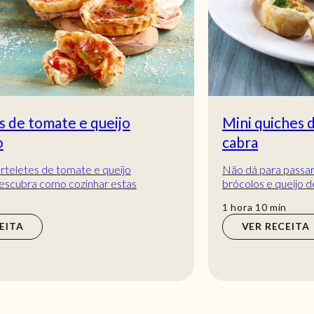
Mini quiches de brócolos e queijo de
cabra
Não dá para passar ao lado destas mini quiches de
brócolos e queijo de cabra! São uma verdadeira
perdição e a entrada perfeita para qualquer...
hora
min
1
hora
10
min
VER RECEITA