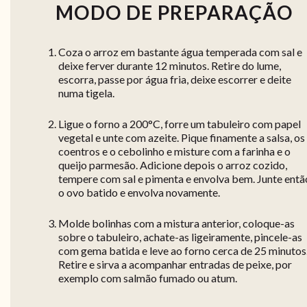
MODO DE PREPARAÇÃO
Coza o arroz em bastante água temperada com sal e
deixe ferver durante 12 minutos. Retire do lume,
escorra, passe por água fria, deixe escorrer e deite
numa tigela.
Ligue o forno a 200°C, forre um tabuleiro com papel
vegetal e unte com azeite. Pique finamente a salsa, os
coentros e o cebolinho e misture com a farinha e o
queijo parmesão. Adicione depois o arroz cozido,
tempere com sal e pimenta e envolva bem. Junte entã
o ovo batido e envolva novamente.
Molde bolinhas com a mistura anterior, coloque-as
sobre o tabuleiro, achate-as ligeiramente, pincele-as
com gema batida e leve ao forno cerca de 25 minutos
Retire e sirva a acompanhar entradas de peixe, por
exemplo com salmão fumado ou atum.