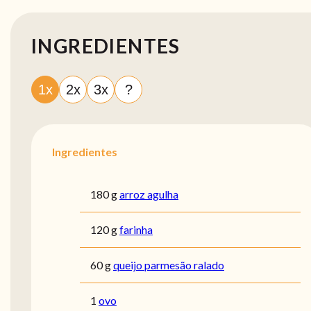
INGREDIENTES
1x
2x
3x
?
Ingredientes
180 g
arroz agulha
120 g
farinha
60 g
queijo parmesão ralado
1
ovo