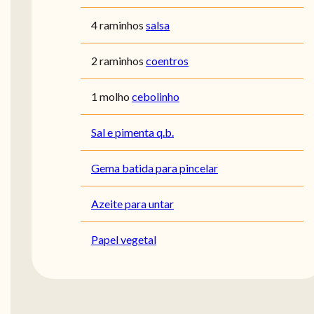
4 raminhos
salsa
2 raminhos
coentros
1 molho
cebolinho
Sal e pimenta q.b.
Gema batida para pincelar
Azeite para untar
Papel vegetal