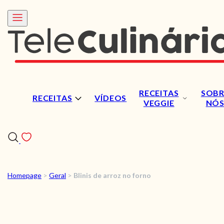
RECEITAS
SOBR
RECEITAS
VÍDEOS
VEGGIE
NÓ
Homepage
>
Geral
>
Blinis de arroz no forno
RECEITAS
VÍDEOS