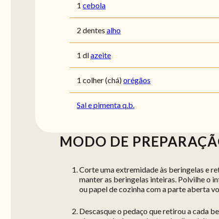
1
cebola
2 dentes
alho
1 dl
azeite
1 colher (chá)
orégãos
Sal e pimenta q.b.
MODO DE PREPARAÇ
Corte uma extremidade às beringelas e re
manter as beringelas inteiras. Polvilhe o 
ou papel de cozinha com a parte aberta vo
Descasque o pedaço que retirou a cada ber