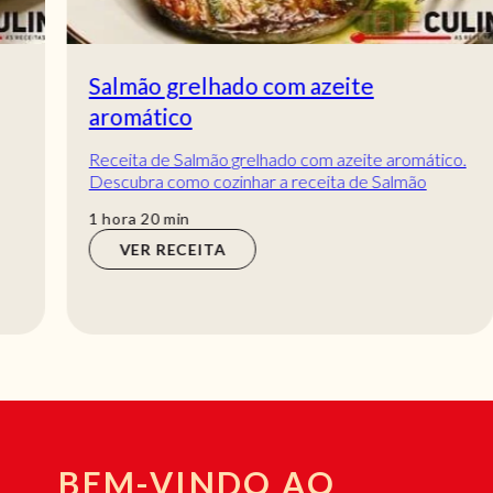
Salmão grelhado com azeite
aromático
Receita de Salmão grelhado com azeite aromático.
Descubra como cozinhar a receita de Salmão
grelhado com azeite aromático de maneira
hora
min
1
hora
20
min
prática...
VER RECEITA
BEM-VINDO AO