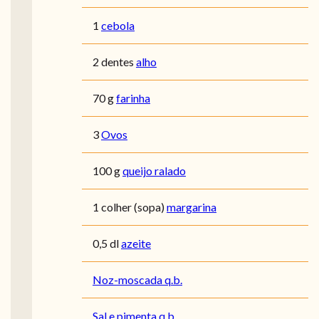
1
cebola
2 dentes
alho
70 g
farinha
3
Ovos
100 g
queijo ralado
1 colher (sopa)
margarina
0,5 dl
azeite
Noz-moscada q.b.
Sal e pimenta q.b.