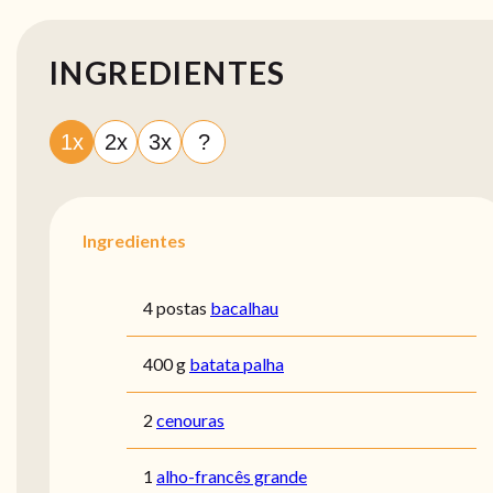
INGREDIENTES
1x
2x
3x
?
Ingredientes
4 postas
bacalhau
400 g
batata palha
2
cenouras
1
alho-francês grande