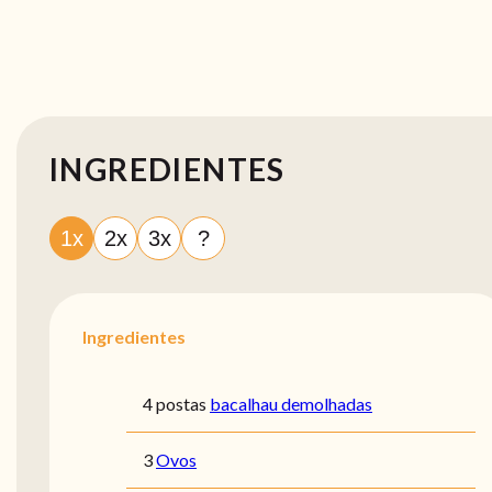
INGREDIENTES
1x
2x
3x
?
Ingredientes
4 postas
bacalhau demolhadas
3
Ovos