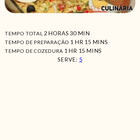
HORAS
MIN
2
HORAS
30
MIN
TEMPO TOTAL
HORA
MIN
1
HR
15
MINS
TEMPO DE PREPARAÇÃO
HORA
MIN
1
HR
15
MINS
TEMPO DE COZEDURA
SERVE:
5