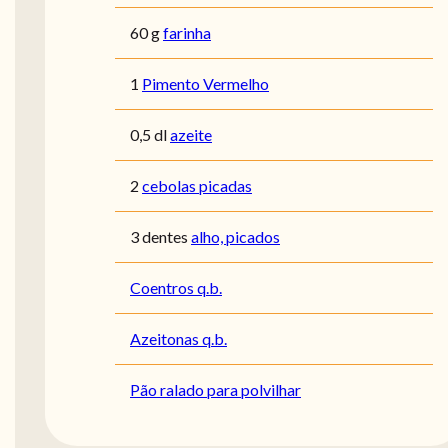
60 g
farinha
1
Pimento Vermelho
0,5 dl
azeite
2
cebolas picadas
3 dentes
alho, picados
Coentros q.b.
Azeitonas q.b.
Pão ralado para polvilhar