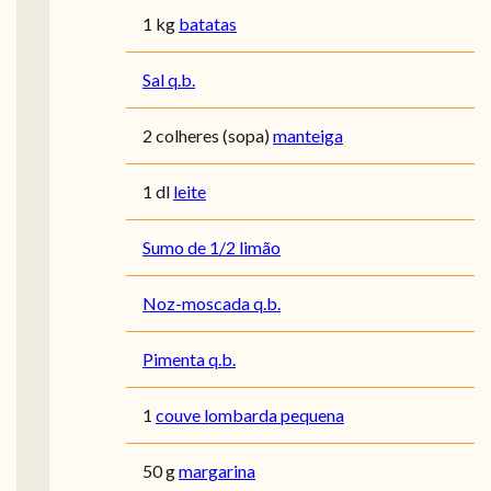
1 kg
batatas
Sal q.b.
2 colheres (sopa)
manteiga
1 dl
leite
Sumo de 1/2 limão
Noz-moscada q.b.
Pimenta q.b.
1
couve lombarda pequena
50 g
margarina