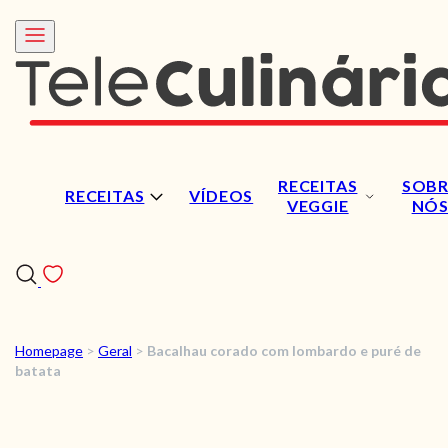
RECEITAS
SOBR
RECEITAS
VÍDEOS
VEGGIE
NÓ
Homepage
>
Geral
>
Bacalhau corado com lombardo e puré de
RECEITAS
batata
VÍDEOS