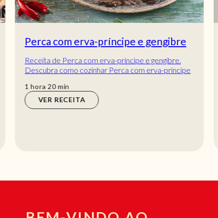
Perca com erva-príncipe e gengibre
Receita de Perca com erva-príncipe e gengibre.
Descubra como cozinhar Perca com erva-príncipe
e gengibre com a Teleculinária!
hora
min
1
hora
20
min
VER RECEITA
BEM-VINDO AO