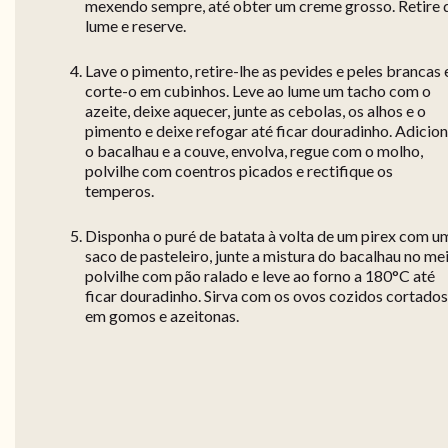
mexendo sempre, até obter um creme grosso. Retire 
lume e reserve.
Lave o pimento, retire-lhe as pevides e peles brancas 
corte-o em cubinhos. Leve ao lume um tacho com o
azeite, deixe aquecer, junte as cebolas, os alhos e o
pimento e deixe refogar até ficar douradinho. Adicio
o bacalhau e a couve, envolva, regue com o molho,
polvilhe com coentros picados e rectifique os
temperos.
Disponha o puré de batata à volta de um pirex com u
saco de pasteleiro, junte a mistura do bacalhau no mei
polvilhe com pão ralado e leve ao forno a 180°C até
ficar douradinho. Sirva com os ovos cozidos cortados
em gomos e azeitonas.