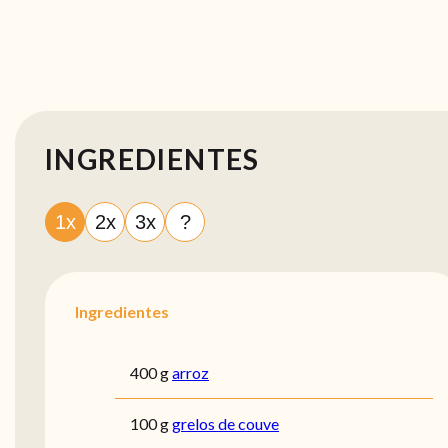
INGREDIENTES
1x
2x
3x
?
Ingredientes
400 g
arroz
100 g
grelos de couve