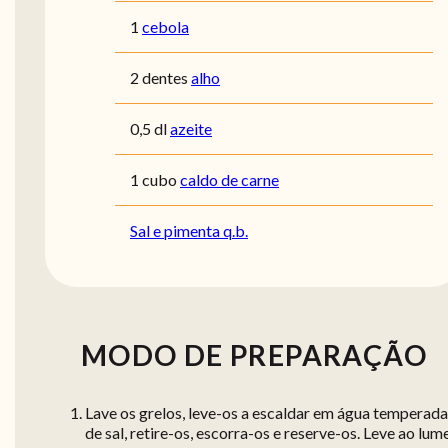
1
cebola
2 dentes
alho
0,5 dl
azeite
1 cubo
caldo de carne
Sal e pimenta q.b.
MODO DE PREPARAÇÃO
Lave os grelos, leve-os a escaldar em água temperada
de sal, retire-os, escorra-os e reserve-os. Leve ao lum