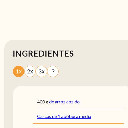
INGREDIENTES
1x
2x
3x
?
400
g
de arroz cozido
Cascas de 1 abóbora média