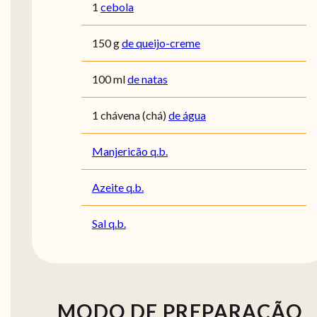
1
cebola
150
g
de queijo-creme
100
ml
de natas
1
chávena (chá)
de água
Manjericão q.b.
Azeite q.b.
Sal q.b.
MODO DE PREPARAÇÃO