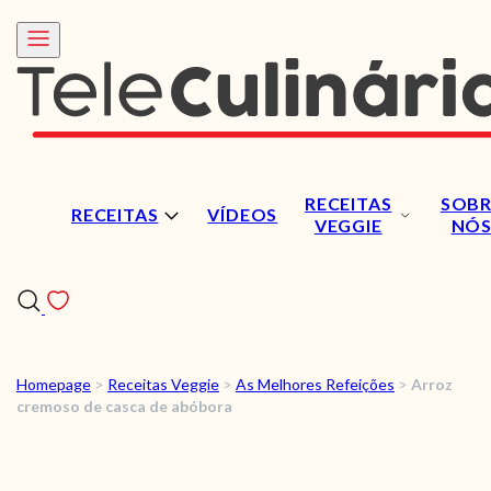
RECEITAS
SOBR
RECEITAS
VÍDEOS
VEGGIE
NÓ
Homepage
>
Receitas Veggie
>
As Melhores Refeições
>
Arroz
RECEITAS
cremoso de casca de abóbora
VÍDEOS