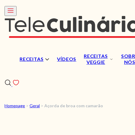
RECEITAS
SOBR
RECEITAS
VÍDEOS
VEGGIE
NÓ
Homepage
>
Geral
>
Açorda de broa com camarão
RECEITAS
VÍDEOS