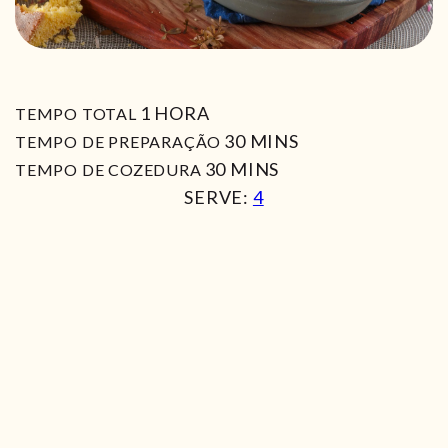
HORA
1
HORA
TEMPO TOTAL
MIN
30
MINS
TEMPO DE PREPARAÇÃO
MIN
30
MINS
TEMPO DE COZEDURA
SERVE:
4