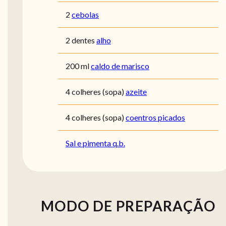
2
cebolas
2 dentes
alho
200 ml
caldo de marisco
4 colheres (sopa)
azeite
4 colheres (sopa)
coentros picados
Sal e pimenta q.b.
MODO DE PREPARAÇÃO