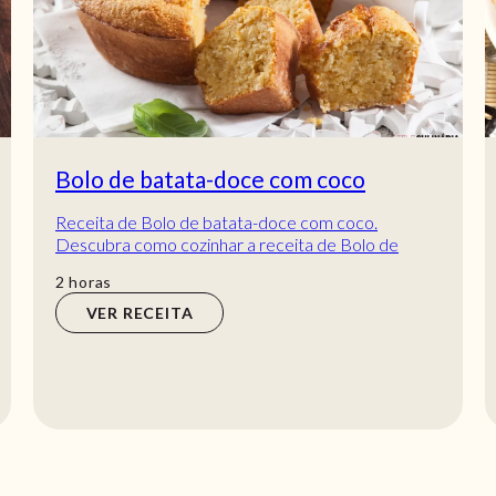
Almôndegas de peixe- Receita fácil e
deliciosa
Receita de Almôndegas de peixe- Receita fácil e
deliciosa. Descubra como cozinhar a receita de
Almôndegas de peixe- Receita fácil e delicios...
horas
min
2
horas
30
min
VER RECEITA