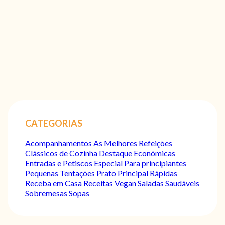
CATEGORIAS
Acompanhamentos
As Melhores Refeições
Clássicos de Cozinha
Destaque
Económicas
Entradas e Petiscos
Especial
Para principiantes
Pequenas Tentações
Prato Principal
Rápidas
Receba em Casa
Receitas Vegan
Saladas
Saudáveis
Sobremesas
Sopas