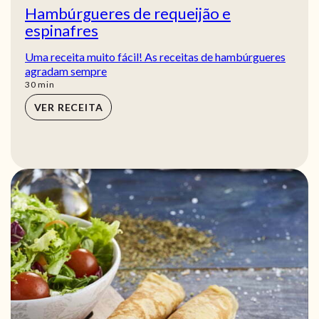
Hambúrgueres de requeijão e
espinafres
Uma receita muito fácil! As receitas de hambúrgueres
agradam sempre
min
30
min
VER RECEITA