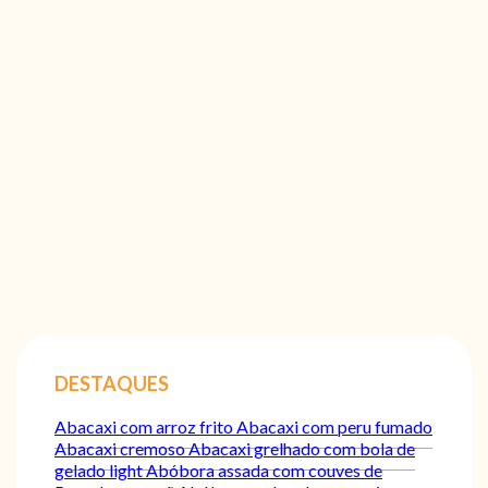
DESTAQUES
Abacaxi com arroz frito
Abacaxi com peru fumado
Abacaxi cremoso
Abacaxi grelhado com bola de
gelado light
Abóbora assada com couves de