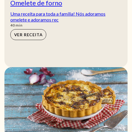
Omelete de forno
Uma receita para toda a família! Nós adoramos
omelete e adoramos rec
min
40
min
VER RECEITA