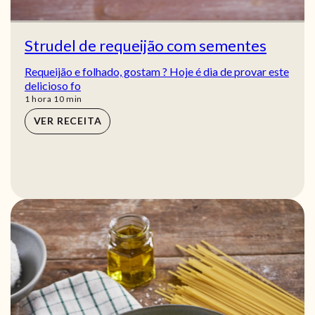
Strudel de requeijão com sementes
Requeijão e folhado, gostam ? Hoje é dia de provar este
delicioso fo
hora
min
1
hora
10
min
VER RECEITA