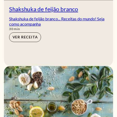
Shakshuka de feijão branco
Shakshuka de feijão branco... Receitas do mundo! Seja
como acompanha
min
30
min
VER RECEITA