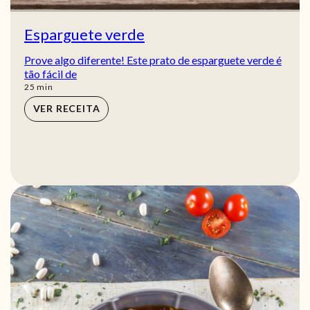
Esparguete verde
Prove algo diferente! Este prato de esparguete verde é
tão fácil de
min
25
min
VER RECEITA