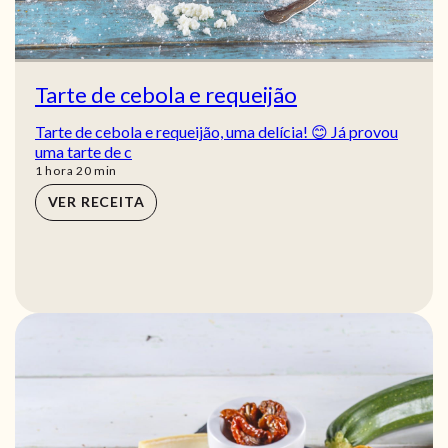
Tarte de cebola e requeijão
Tarte de cebola e requeijão, uma delícia! 😊 Já provou
uma tarte de c
hora
min
1
hora
20
min
VER RECEITA