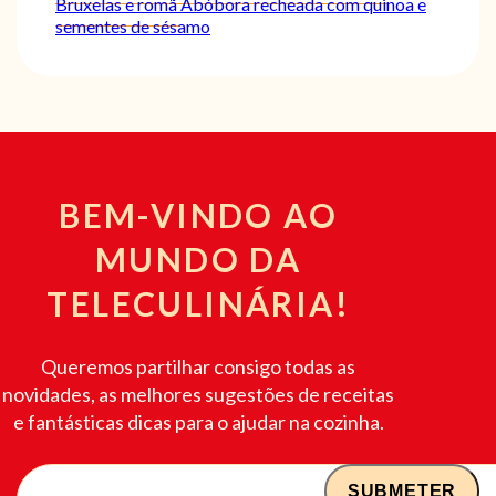
Bruxelas e romã
Abóbora recheada com quinoa e
sementes de sésamo
BEM-VINDO AO
MUNDO DA
TELECULINÁRIA!
Queremos partilhar consigo todas as
novidades, as melhores sugestões de receitas
e fantásticas dicas para o ajudar na cozinha.