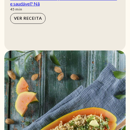
e saudável? Nã
min
45
min
VER RECEITA