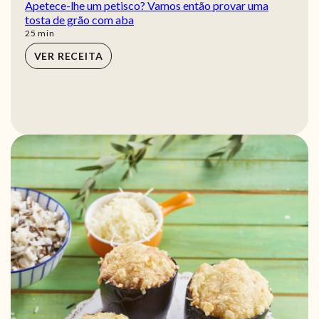
Apetece-lhe um petisco? Vamos então provar uma
tosta de grão com aba
min
25
min
VER RECEITA