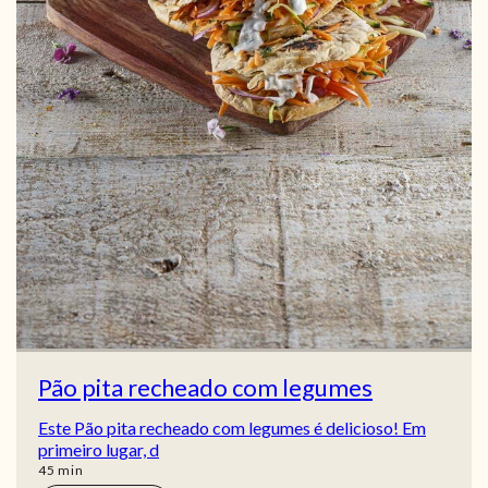
Pão pita recheado com legumes
Este Pão pita recheado com legumes é delicioso! Em
primeiro lugar, d
min
45
min