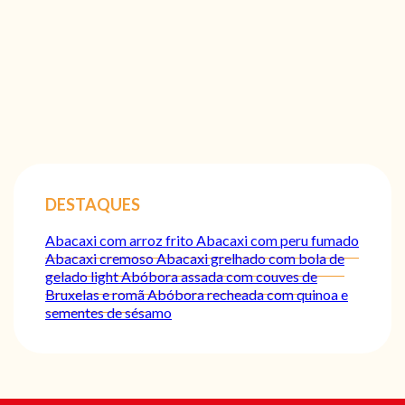
DESTAQUES
Abacaxi com arroz frito
Abacaxi com peru fumado
Abacaxi cremoso
Abacaxi grelhado com bola de
gelado light
Abóbora assada com couves de
Bruxelas e romã
Abóbora recheada com quinoa e
sementes de sésamo