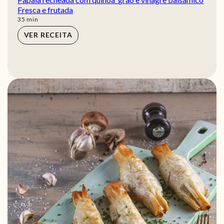
Fresca e frutada
min
35
min
VER RECEITA