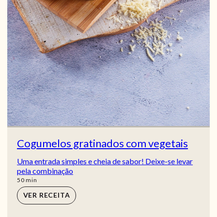
Cogumelos gratinados com vegetais
Uma entrada simples e cheia de sabor! Deixe-se levar
pela combinação
min
50
min
VER RECEITA