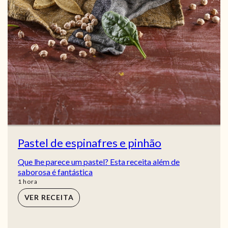
Pastel de espinafres e pinhão
Que lhe parece um pastel? Esta receita além de
saborosa é fantástica
hora
1
hora
VER RECEITA