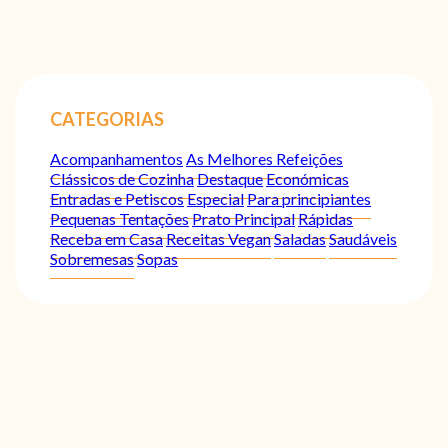
CATEGORIAS
Acompanhamentos
As Melhores Refeições
Clássicos de Cozinha
Destaque
Económicas
Entradas e Petiscos
Especial
Para principiantes
Pequenas Tentações
Prato Principal
Rápidas
Receba em Casa
Receitas Vegan
Saladas
Saudáveis
Sobremesas
Sopas