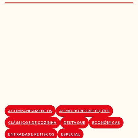
RECEITAS VEGGIE
SOBRE NÓS
LOJA ONLINE
BLOG
ACOMPANHAMENTOS
AS MELHORES REFEIÇÕES
CLÁSSICOS DE COZINHA
DESTAQUE
ECONÓMICAS
ENTRADAS E PETISCOS
ESPECIAL