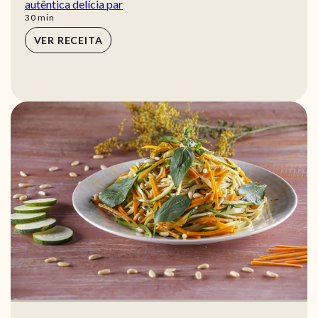
autêntica delícia par
min
30
min
VER RECEITA