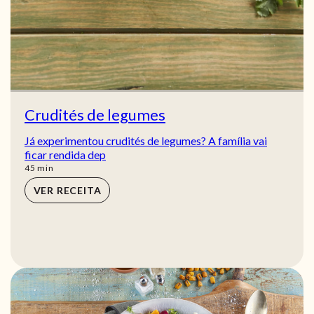
Crudités de legumes
Já experimentou crudités de legumes? A família vai
ficar rendida dep
min
45
min
VER RECEITA