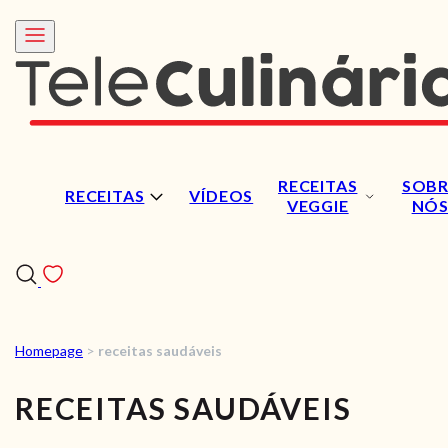
RECEITAS
SOBR
RECEITAS
VÍDEOS
VEGGIE
NÓ
Homepage
>
receitas saudáveis
RECEITAS
RECEITAS SAUDÁVEIS
VÍDEOS