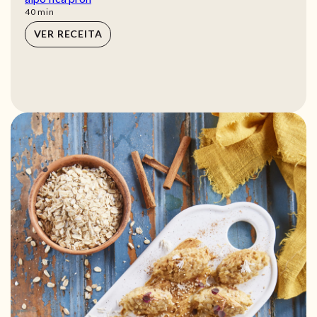
min
40
min
VER RECEITA