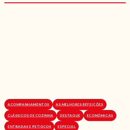
RECEITAS VEGGIE
SOBRE NÓS
LOJA ONLINE
BLOG
ACOMPANHAMENTOS
AS MELHORES REFEIÇÕES
CLÁSSICOS DE COZINHA
DESTAQUE
ECONÓMICAS
ENTRADAS E PETISCOS
ESPECIAL