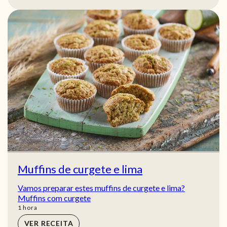
Muffins de curgete e lima
Vamos preparar estes muffins de curgete e lima?
Muffins com curgete
hora
1
hora
VER RECEITA