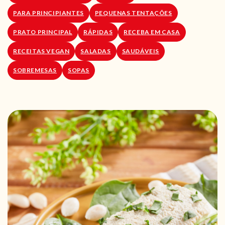
PARA PRINCIPIANTES
PEQUENAS TENTAÇÕES
PRATO PRINCIPAL
RÁPIDAS
RECEBA EM CASA
RECEITAS VEGAN
SALADAS
SAUDÁVEIS
SOBREMESAS
SOPAS