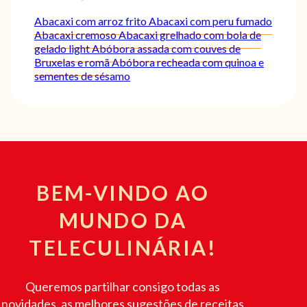
Abacaxi com arroz frito
Abacaxi com peru fumado
Abacaxi cremoso
Abacaxi grelhado com bola de
gelado light
Abóbora assada com couves de
Bruxelas e romã
Abóbora recheada com quinoa e
sementes de sésamo
BEM-VINDO AO
MUNDO DA
TELECULINÁRIA!
Queremos partilhar consigo todas as
novidades, as melhores sugestões de receitas