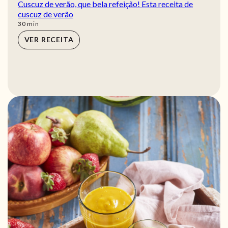
Cuscuz de verão, que bela refeição! Esta receita de
cuscuz de verão
min
30
min
VER RECEITA