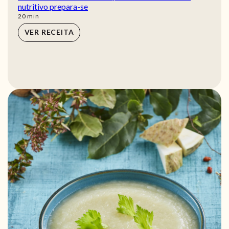
nutritivo prepara-se
min
20
min
VER RECEITA