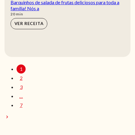
Barquinhos de salada de frutas deliciosos para toda a
família! Nós a
min
20
min
VER RECEITA
1
2
3
…
7