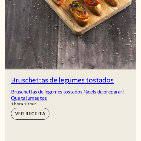
Bruschettas de legumes tostados
Bruschettas de legumes tostados fáceis de preparar!
Que tal umas tos
hora
min
1
hora
10
min
VER RECEITA