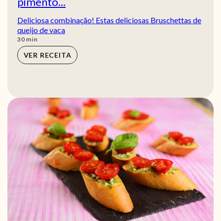
pimento...
Deliciosa combinação! Estas deliciosas Bruschettas de
queijo de vaca
min
30
min
VER RECEITA