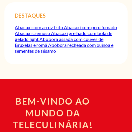
DESTAQUES
Abacaxi com arroz frito
Abacaxi com peru fumado
Abacaxi cremoso
Abacaxi grelhado com bola de
gelado light
Abóbora assada com couves de
Bruxelas e romã
Abóbora recheada com quinoa e
sementes de sésamo
BEM-VINDO AO
MUNDO DA
TELECULINÁRIA!