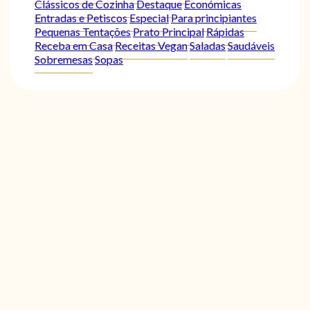
Clássicos de Cozinha
Destaque
Económicas
Entradas e Petiscos
Especial
Para principiantes
Pequenas Tentações
Prato Principal
Rápidas
Receba em Casa
Receitas Vegan
Saladas
Saudáveis
Sobremesas
Sopas