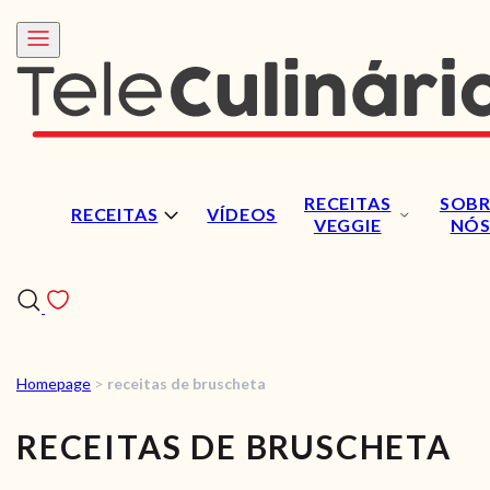
RECEITAS
SOBR
RECEITAS
VÍDEOS
VEGGIE
NÓ
Homepage
>
receitas de bruscheta
RECEITAS
RECEITAS DE BRUSCHETA
VÍDEOS