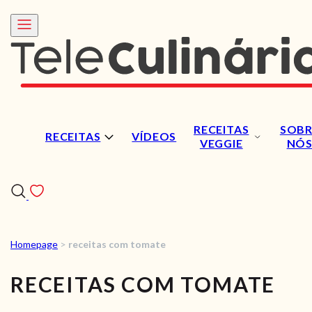
RECEITAS
SOBR
RECEITAS
VÍDEOS
VEGGIE
NÓ
Homepage
>
receitas com tomate
RECEITAS
RECEITAS COM TOMATE
VÍDEOS