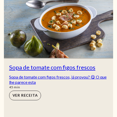
Sopa de tomate com figos frescos
Sopa de tomate com figos frescos, já provou? 😋 O que
lhe parece esta
min
45
min
VER RECEITA