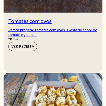
Tomates com ovos
Vamos preparar tomates com ovos? Gosta do sabor do
tomate e gosta de
min
28
min
VER RECEITA