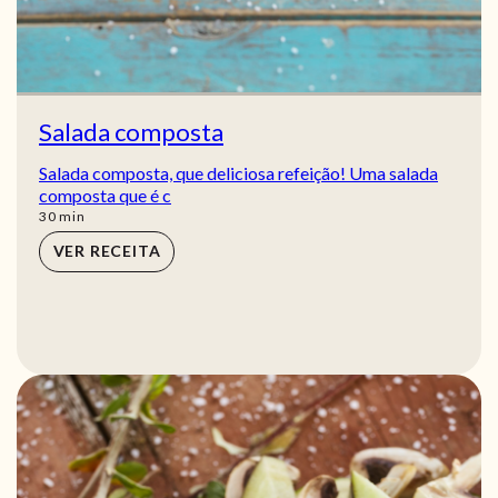
Salada composta
Salada composta, que deliciosa refeição! Uma salada
composta que é c
min
30
min
VER RECEITA