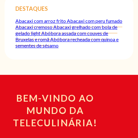
DESTAQUES
Abacaxi com arroz frito
Abacaxi com peru fumado
Abacaxi cremoso
Abacaxi grelhado com bola de
gelado light
Abóbora assada com couves de
Bruxelas e romã
Abóbora recheada com quinoa e
sementes de sésamo
BEM-VINDO AO
MUNDO DA
TELECULINÁRIA!