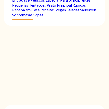
Entradas e Petiscos
Especial
Para principiantes
Pequenas Tentações
Prato Principal
Rápidas
Receba em Casa
Receitas Vegan
Saladas
Saudáveis
Sobremesas
Sopas