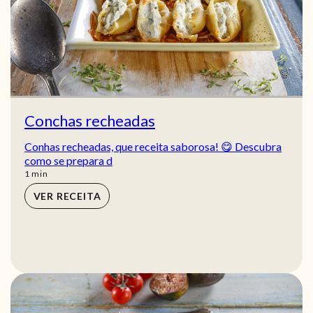
Conchas recheadas
Conhas recheadas, que receita saborosa! 😋 Descubra
como se prepara d
min
1
min
VER RECEITA