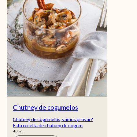
Chutney de cogumelos
Chutney de cogumelos, vamos provar?
Esta receita de chutney de cogum
min
40
min