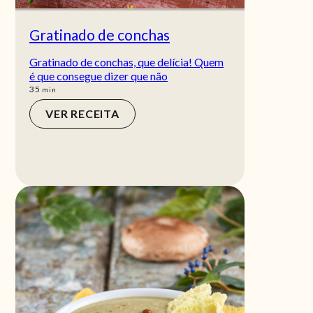
Gratinado de conchas
Gratinado de conchas, que delícia! Quem
é que consegue dizer que não
min
35
min
VER RECEITA