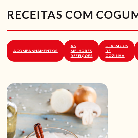
RECEITAS COM COGU
AS
CLÁSSICOS
ACOMPANHAMENTOS
MELHORES
DE
REFEIÇÕES
COZINHA