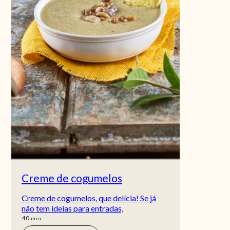
Creme de cogumelos
Creme de cogumelos, que delícia! Se já
não tem ideias para entradas,
min
40
min