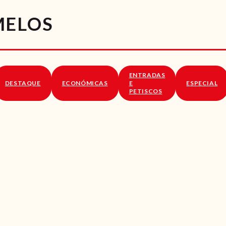
RECEITAS
MELOS
VÍDEOS
RECEITAS VEGGIE
ENTRADAS
SOBRE NÓS
DESTAQUE
ECONÓMICAS
E
ESPECIAL
PETISCOS
LOJA ONLINE
BLOG