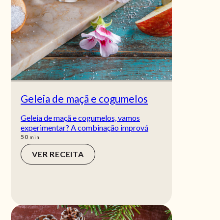
Geleia de maçã e cogumelos
Geleia de maçã e cogumelos, vamos
experimentar? A combinação imprová
min
50
min
VER RECEITA