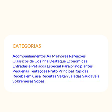
CATEGORIAS
Acompanhamentos
As Melhores Refeições
Clássicos de Cozinha
Destaque
Económicas
Entradas e Petiscos
Especial
Para principiantes
Pequenas Tentações
Prato Principal
Rápidas
Receba em Casa
Receitas Vegan
Saladas
Saudáveis
Sobremesas
Sopas