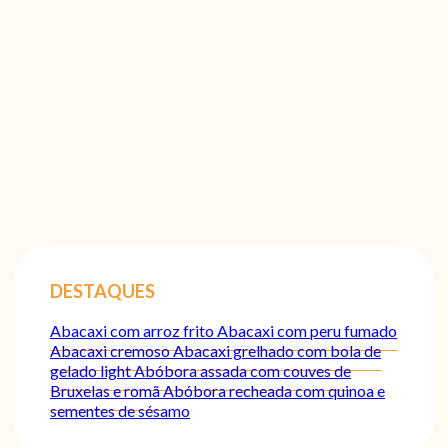
DESTAQUES
Abacaxi com arroz frito
Abacaxi com peru fumado
Abacaxi cremoso
Abacaxi grelhado com bola de
gelado light
Abóbora assada com couves de
Bruxelas e romã
Abóbora recheada com quinoa e
sementes de sésamo