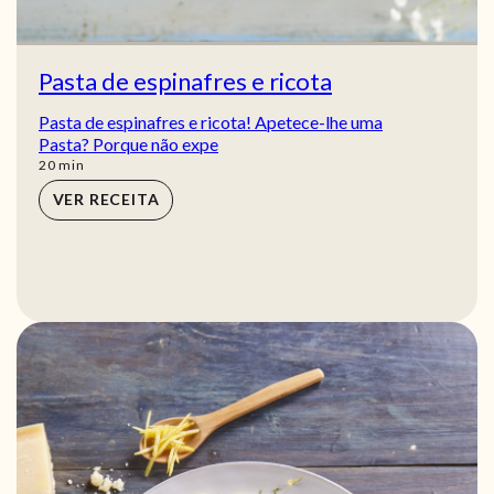
Pasta de espinafres e ricota
Pasta de espinafres e ricota! Apetece-lhe uma
Pasta? Porque não expe
min
20
min
VER RECEITA