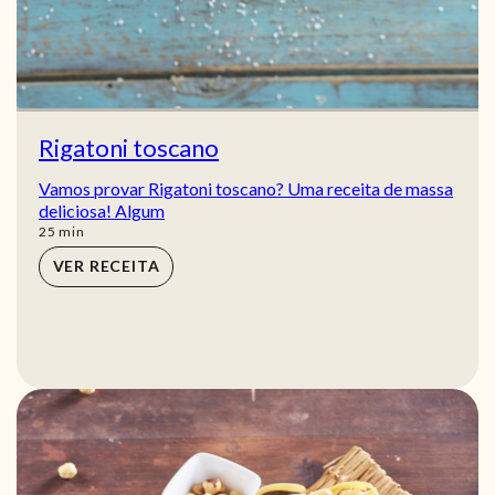
Rigatoni toscano
Vamos provar Rigatoni toscano? Uma receita de massa
deliciosa! Algum
min
25
min
VER RECEITA