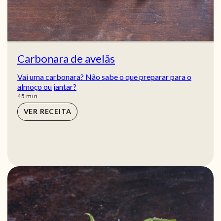
Carbonara de avelãs
Vai uma carbonara? Não sabe o que preparar para o
almoço ou jantar?
min
45
min
VER RECEITA