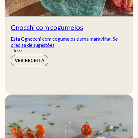
Gnocchi com cogumelos
Esta Ggnocchi com cogumelos é uma maravilha! Se
precisa de sugestões
hora
1
hora
VER RECEITA