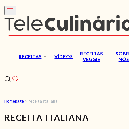
RECEITAS
SOBR
RECEITAS
VÍDEOS
VEGGIE
NÓ
Homepage
>
receita italiana
RECEITAS
RECEITA ITALIANA
VÍDEOS