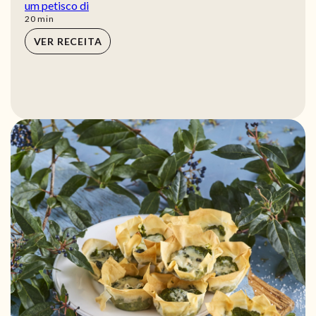
um petisco di
min
20
min
VER RECEITA