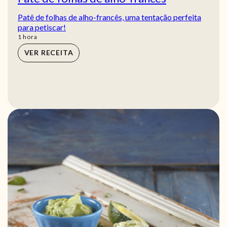
Patê de folhas de alho-francês, uma tentação perfeita
para petiscar!
hora
1
hora
VER RECEITA