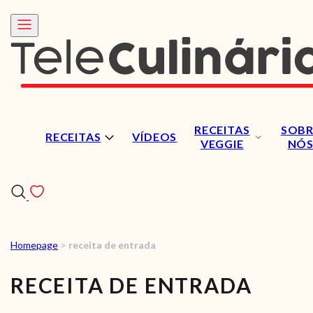
RECEITAS
SOBR
RECEITAS
VÍDEOS
VEGGIE
NÓ
Homepage
>
receita de entrada
RECEITAS
RECEITA DE ENTRADA
VÍDEOS