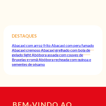
DESTAQUES
Abacaxi com arroz frito
Abacaxi com peru fumado
Abacaxi cremoso
Abacaxi grelhado com bola de
gelado light
Abóbora assada com couves de
Bruxelas e romã
Abóbora recheada com quinoa e
sementes de sésamo
BEM-VINDO AO