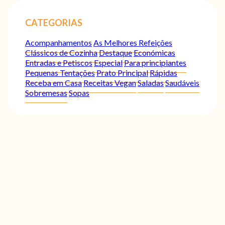
CATEGORIAS
Acompanhamentos
As Melhores Refeições
Clássicos de Cozinha
Destaque
Económicas
Entradas e Petiscos
Especial
Para principiantes
Pequenas Tentações
Prato Principal
Rápidas
Receba em Casa
Receitas Vegan
Saladas
Saudáveis
Sobremesas
Sopas