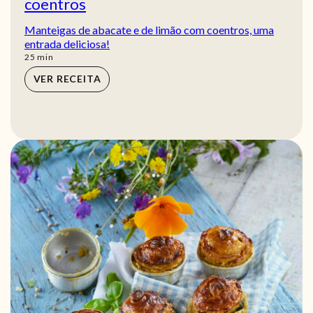
coentros
Manteigas de abacate e de limão com coentros, uma
entrada deliciosa!
min
25
min
VER RECEITA