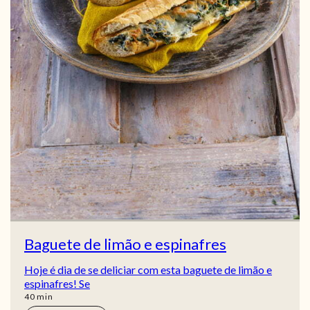
Baguete de limão e espinafres
Hoje é dia de se deliciar com esta baguete de limão e
espinafres! Se
min
40
min