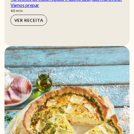
Vamos prepar
min
40
min
VER RECEITA