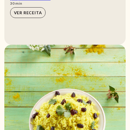
min
30
min
VER RECEITA