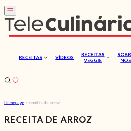
RECEITAS
SOBR
RECEITAS
VÍDEOS
VEGGIE
NÓ
Homepage
>
receita de arroz
RECEITAS
RECEITA DE ARROZ
VÍDEOS