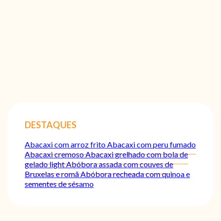
DESTAQUES
Abacaxi com arroz frito
Abacaxi com peru fumado
Abacaxi cremoso
Abacaxi grelhado com bola de
gelado light
Abóbora assada com couves de
Bruxelas e romã
Abóbora recheada com quinoa e
sementes de sésamo