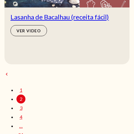
Lasanha de Bacalhau (receita fácil)
VER VIDEO
1
2
3
4
…