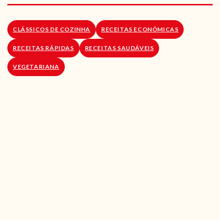
RECEITAS VEGGIE
SOBRE NÓS
CLÁSSICOS DE COZINHA
RECEITAS ECONÓMICAS
RECEITAS RÁPIDAS
RECEITAS SAUDÁVEIS
LOJA ONLINE
VEGETARIANA
BLOG