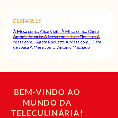
DESTAQUES
À Mesa com… Alice Vieira
À Mesa com… Chefe
António Amorim
À Mesa com… José Figueiras
À
Mesa com… Ágata Roquette
À Mesa com... Clara
de Sousa
À Mesa com … António Machado
BEM-VINDO AO
MUNDO DA
TELECULINÁRIA!