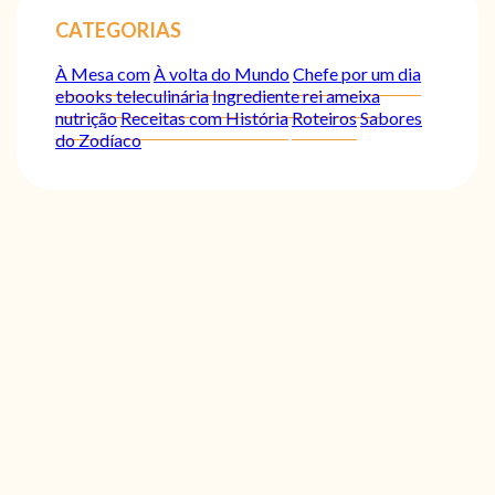
CATEGORIAS
À Mesa com
À volta do Mundo
Chefe por um dia
ebooks teleculinária
Ingrediente rei ameixa
nutrição
Receitas com História
Roteiros
Sabores
do Zodíaco