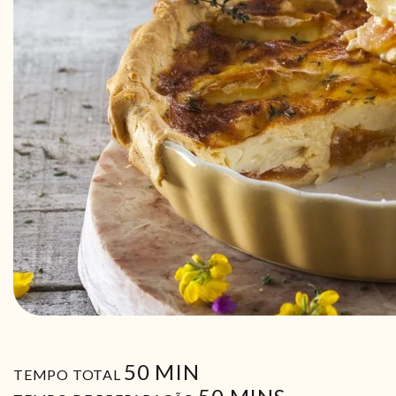
MIN
50
MIN
TEMPO TOTAL
MIN