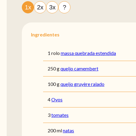
1x
2x
3x
?
Ingredientes
1 rolo
massa quebrada estendida
250 g
queijo camembert
100 g
queijo gruyère ralado
4
Ovos
3
tomates
200 ml
natas