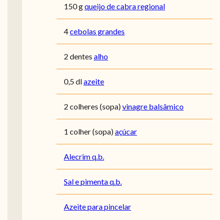
150 g
queijo de cabra regional
4
cebolas grandes
2 dentes
alho
0,5 dl
azeite
2 colheres (sopa)
vinagre balsâmico
1 colher (sopa)
açúcar
Alecrim q.b.
Sal e pimenta q.b.
Azeite para pincelar