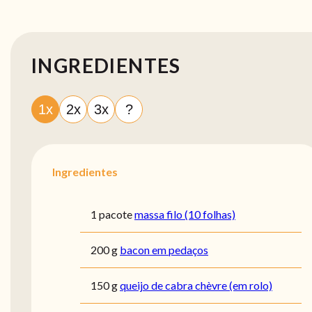
INGREDIENTES
1x
2x
3x
?
Ingredientes
1 pacote
massa filo (10 folhas)
200 g
bacon em pedaços
150 g
queijo de cabra chèvre (em rolo)