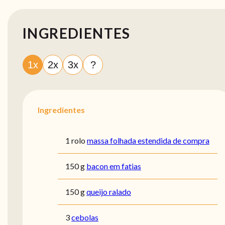
INGREDIENTES
1x
2x
3x
?
Ingredientes
1 rolo
massa folhada estendida de compra
150 g
bacon em fatias
150 g
queijo ralado
3
cebolas