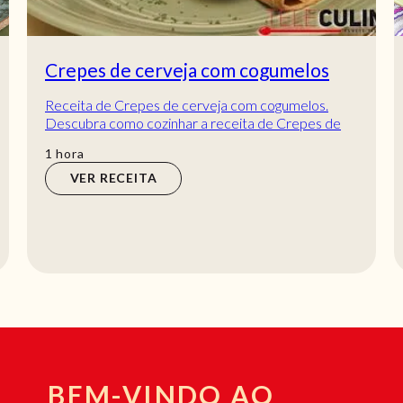
Crepes de cerveja com cogumelos
Receita de Crepes de cerveja com cogumelos.
Descubra como cozinhar a receita de Crepes de
cerveja com cogumelos de maneira prática e
hora
1
hora
delicio...
VER RECEITA
BEM-VINDO AO