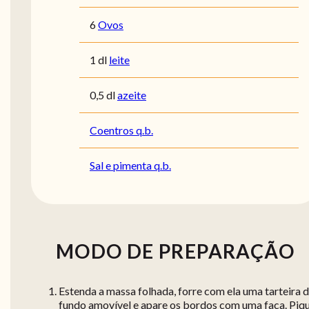
6
Ovos
1 dl
leite
0,5 dl
azeite
Coentros q.b.
Sal e pimenta q.b.
MODO DE PREPARAÇÃO
Estenda a massa folhada, forre com ela uma tarteira 
fundo amovível e apare os bordos com uma faca. Piq