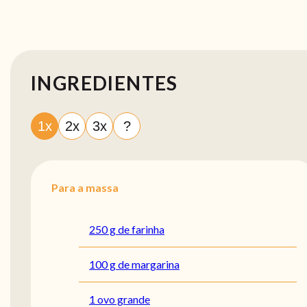
INGREDIENTES
1x
2x
3x
?
Para a massa
250 g de farinha
100 g de margarina
1 ovo grande