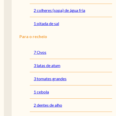
2 colheres (sopa) de água fria
1 pitada de sal
Para o recheio
7 Ovos
3 latas de atum
3 tomates grandes
1 cebola
2 dentes de alho