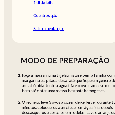
1 dl de leite
Coentros q.b.
Sal e pimenta q.b.
MODO DE PREPARAÇÃO
Faça a massa: numa tigela, misture bem a farinha com
margarina e a pitada de sal até que fique um género d
areia húmida. Junte a água fria e o ovo e amasse muit
bem até obter uma massa bastante homogénea.
O recheio: leve 3 ovos a cozer, deixe ferver durante 1
minutos, coloque-os a arrefecer em água fria, depois
descasque-os e corte-os em rodelas. Lave e arranje o