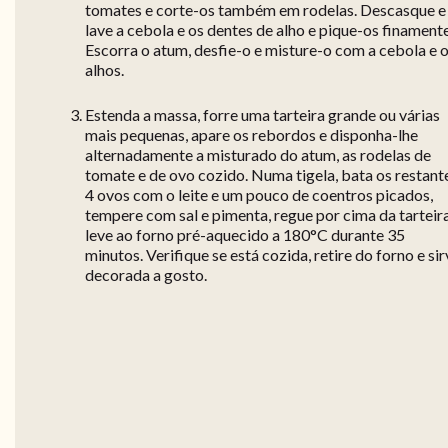
tomates e corte-os também em rodelas. Descasque e
lave a cebola e os dentes de alho e pique-os finamente
Escorra o atum, desfie-o e misture-o com a cebola e 
alhos.
Estenda a massa, forre uma tarteira grande ou várias
mais pequenas, apare os rebordos e disponha-lhe
alternadamente a misturado do atum, as rodelas de
tomate e de ovo cozido. Numa tigela, bata os restant
4 ovos com o leite e um pouco de coentros picados,
tempere com sal e pimenta, regue por cima da tarteir
leve ao forno pré-aquecido a 180°C durante 35
minutos. Verifique se está cozida, retire do forno e si
decorada a gosto.