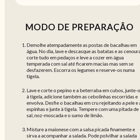
MODO DE PREPARAÇÃO
Demolhe atempadamente as postas de bacalhau em
água. No dia, lave e descasque as batatas e as cenoura
corte tudo em pedaços e leve a cozer em água
temperada com sal até ficarem macias mas sem se
desfazerem. Escorra os legumes e reserve-os numa
tigela.
Lave e corte o pepino e a beterraba em cubos, junte-
à tigela, adicione também as cebolinhas escorridas e
envolva. Desfie o bacalhau em cru rejeitando a pele e 
espinhas e junte à tigela. Tempere com uma pitada de
sal, noz-moscada e o sumo de limão.
Misture a maionese com a salsa picada finamente e
sirva a acompanhar a salada. Pode polvilhar a salada