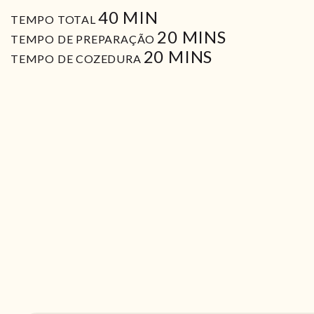
MIN
40
MIN
TEMPO TOTAL
MIN
20
MINS
TEMPO DE PREPARAÇÃO
MIN
20
MINS
TEMPO DE COZEDURA