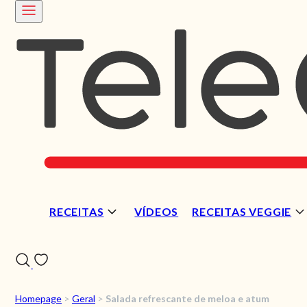
RECEITAS
VÍDEOS
RECEITAS VEGGIE
Homepage
>
Geral
>
Salada refrescante de meloa e atum