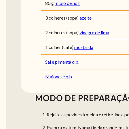
80 g
miolo de noz
3 colheres (sopa)
azeite
2 colheres (sopa)
vinagre de lima
1 colher (café)
mostarda
Sal e pimenta q.b.
Maionese q.b.
MODO DE PREPARAÇ
Rejeite as pevides à meloa e retire-lhe a 
Escorra o atum. Numa tigela grande, mistur