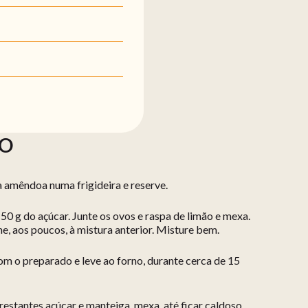
ÃO
a amêndoa numa frigideira e reserve.
0 g do açúcar. Junte os ovos e raspa de limão e mexa.
e, aos poucos, à mistura anterior. Misture bem.
 o preparado e leve ao forno, durante cerca de 15
restantes açúcar e manteiga, mexa, até ficar caldoso,