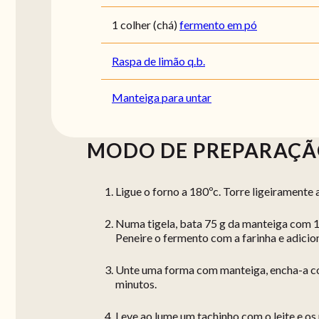
1 colher (chá)
fermento em pó
Raspa de limão q.b.
Manteiga para untar
MODO DE PREPARAÇ
Ligue o forno a 180ºc. Torre ligeiramente 
Numa tigela, bata 75 g da manteiga com 15
Peneire o fermento com a farinha e adicion
Unte uma forma com manteiga, encha-a com
minutos.
Leve ao lume um tachinho com o leite e os 