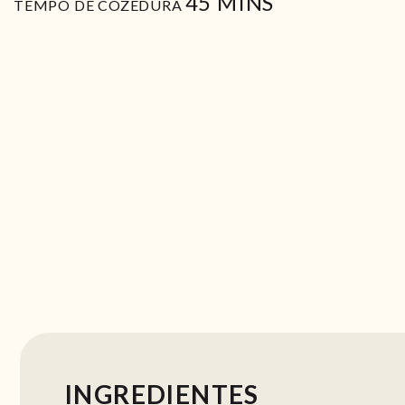
MIN
45
MINS
TEMPO DE COZEDURA
INGREDIENTES