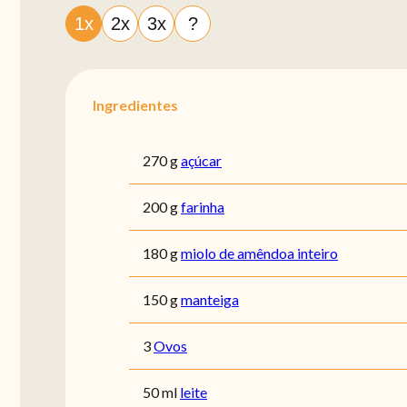
1x
2x
3x
?
Ingredientes
270 g
açúcar
200 g
farinha
180 g
miolo de amêndoa inteiro
150 g
manteiga
3
Ovos
50 ml
leite