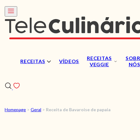
RECEITAS
SOBR
RECEITAS
VÍDEOS
VEGGIE
NÓ
Homepage
>
Geral
>
Receita de Bavaroise de papaia
RECEITAS
VÍDEOS