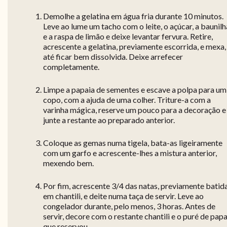
Demolhe a gelatina em água fria durante 10 minutos.
Leve ao lume um tacho com o leite, o açúcar, a baunilh
e a raspa de limão e deixe levantar fervura. Retire,
acrescente a gelatina, previamente escorrida, e mexa,
até ficar bem dissolvida. Deixe arrefecer
completamente.
Limpe a papaia de sementes e escave a polpa para um
copo, com a ajuda de uma colher. Triture-a com a
varinha mágica, reserve um pouco para a decoração e
junte a restante ao preparado anterior.
Coloque as gemas numa tigela, bata-as ligeiramente
com um garfo e acrescente-lhes a mistura anterior,
mexendo bem.
Por fim, acrescente 3/4 das natas, previamente batid
em chantili, e deite numa taça de servir. Leve ao
congelador durante, pelo menos, 3 horas. Antes de
servir, decore com o restante chantili e o puré de papa
que reservou.