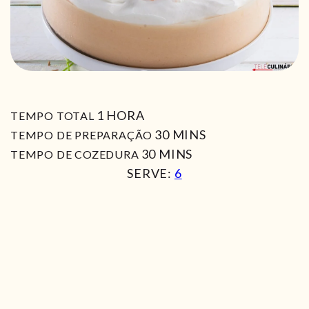
HORA
1
HORA
TEMPO TOTAL
MIN
30
MINS
TEMPO DE PREPARAÇÃO
MIN
30
MINS
TEMPO DE COZEDURA
SERVE:
6