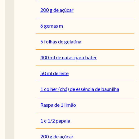
200 g de açúcar
6 gemas m
5 folhas de gelatina
400 ml de natas para bater
50 ml de leite
1 colher (chá) de essência de baunilha
Raspa de 1 limão
1 e 1/2 papaia
200 g de açúcar