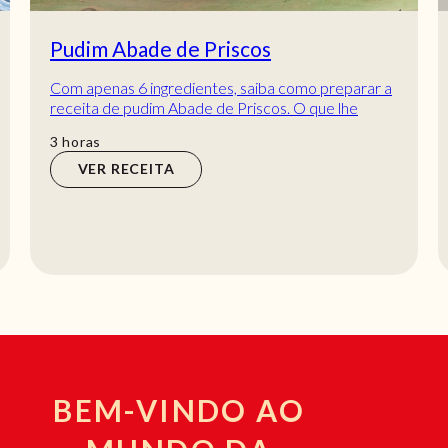
Pudim Abade de Priscos
Com apenas 6 ingredientes, saiba como preparar a
receita de pudim Abade de Priscos. O que lhe
parece? Se é daqueles que adora receitas de pu...
horas
3
horas
VER RECEITA
BEM-VINDO AO