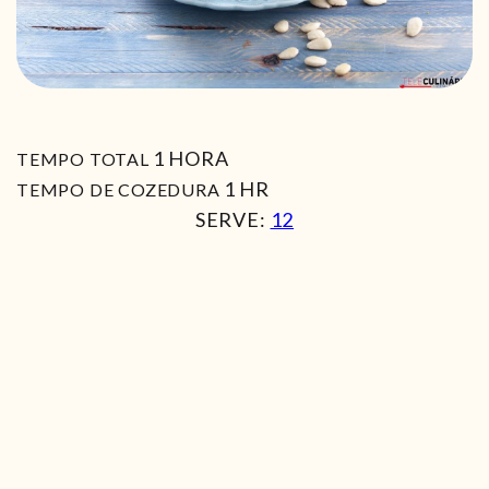
HORA
1
HORA
TEMPO TOTAL
HORA
1
HR
TEMPO DE COZEDURA
SERVE:
12