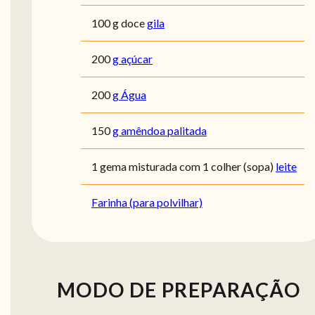
100 g doce
gila
200
g açúcar
200
g Água
150
g amêndoa palitada
1 gema misturada com 1 colher (sopa)
leite
Farinha (para polvilhar)
MODO DE PREPARAÇÃO