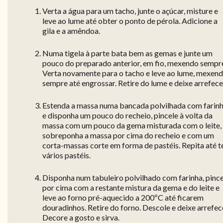
Verta a água para um tacho, junte o açúcar, misture e
leve ao lume até obter o ponto de pérola. Adicione a
gila e a amêndoa.
Numa tigela à parte bata bem as gemas e junte um
pouco do preparado anterior, em fio, mexendo sempr
Verta novamente para o tacho e leve ao lume, mexen
sempre até engrossar. Retire do lume e deixe arrefece
Estenda a massa numa bancada polvilhada com farin
e disponha um pouco do recheio, pincele à volta da
massa com um pouco da gema misturada com o leite,
sobreponha a massa por cima do recheio e com um
corta-massas corte em forma de pastéis. Repita até t
vários pastéis.
Disponha num tabuleiro polvilhado com farinha, pinc
por cima com a restante mistura da gema e do leite e
leve ao forno pré-aquecido a 200ºC até ficarem
douradinhos. Retire do forno. Descole e deixe arrefec
Decore a gosto e sirva.