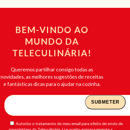
BEM-VINDO AO
MUNDO DA
TELECULINÁRIA!
Queremos partilhar consigo todas as
novidades, as melhores sugestões de receitas
e fantásticas dicas para o ajudar na cozinha.
Autorizo o tratamento do meu email para efeito de envio de
newsletters da Teleculinária. Li e aceito expressamente a