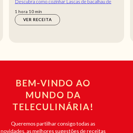
Descubra como cozinhar Lascas de bacalhau de
maneira prática e deliciosa com a TeleCulinári...
hora
min
1
hora
10
min
VER RECEITA
BEM-VINDO AO
MUNDO DA
TELECULINÁRIA!
Queremos partilhar consigo todas as
novidades, as melhores sugestões de receitas