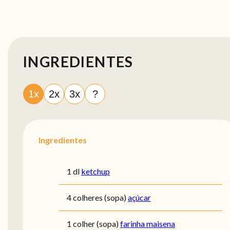
INGREDIENTES
1x
2x
3x
?
Ingredientes
1 dl
ketchup
4 colheres (sopa)
açúcar
1 colher (sopa)
farinha maisena