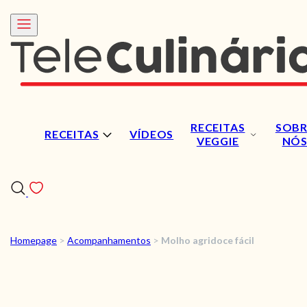
RECEITAS
SOBR
RECEITAS
VÍDEOS
VEGGIE
NÓ
Homepage
>
Acompanhamentos
>
Molho agridoce fácil
RECEITAS
VÍDEOS