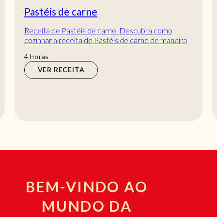
Lambujinhas de cebolada
Receita de Lambujinhas de cebolada. Descubra
como cozinhar a receita de Lambujinhas de
cebolada de maneira prática e deliciosa com a
min
25
min
Telecul...
VER RECEITA
BEM-VINDO AO
MUNDO DA