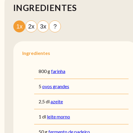
INGREDIENTES
1x
2x
3x
?
Ingredientes
800 g
farinha
5
ovos grandes
2,5 dl
azeite
1 dl
leite morno
50 g
fermento de padeiro