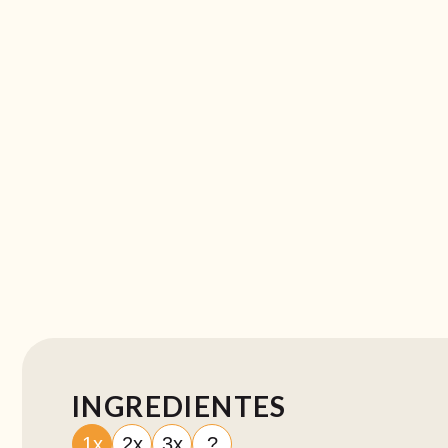
INGREDIENTES
1x
2x
3x
?