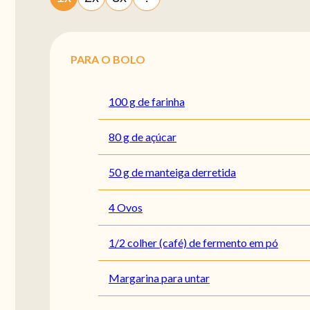
PARA O BOLO
100 g de farinha
80 g de açúcar
50 g de manteiga derretida
4 Ovos
1/2 colher (café) de fermento em pó
Margarina para untar