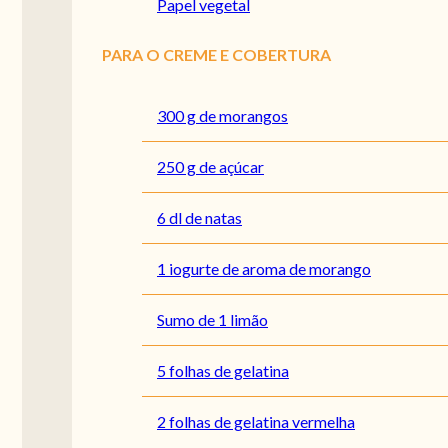
Papel vegetal
PARA O CREME E COBERTURA
300 g de morangos
250 g de açúcar
6 dl de natas
1 iogurte de aroma de morango
Sumo de 1 limão
5 folhas de gelatina
2 folhas de gelatina vermelha