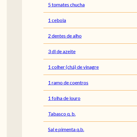
5 tomates chucha
1 cebola
2 dentes de alho
3 dl de azeite
1 colher (chá) de vinagre
1 ramo de coentros
1 folha de louro
Tabasco q. b.
Sal e pimenta q.b.