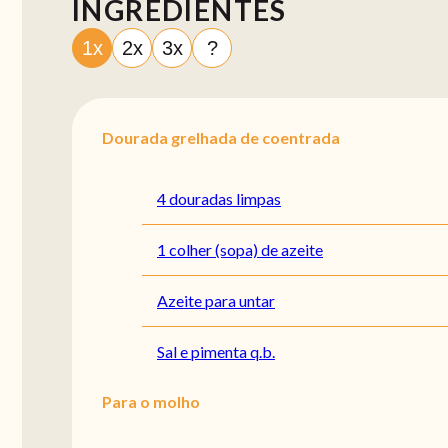
INGREDIENTES
1x
2x
3x
?
Dourada grelhada de coentrada
4 douradas limpas
1 colher (sopa) de azeite
Azeite para untar
Sal e pimenta q.b.
Para o molho