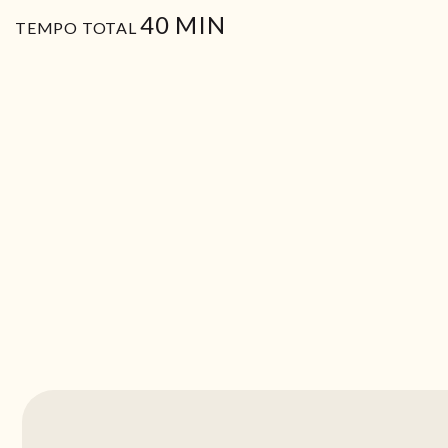
MIN
40
MIN
TEMPO TOTAL