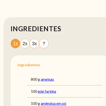
INGREDIENTES
1x
2x
3x
?
Ingredientes
800 g
ameixas
100
gde farinha
100 g
amêndoa em pó